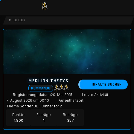
MITGLIEDER
MERLION THETYS
INHALTE SUCHEN
KOMMANDO
Registrierungsdatum
20. Mai 2015
Letzte Aktivität
7. August 2026 um 00:10
Aufenthaltsort
Thema
Sonder BL - Dinner for 2
Punkte
Einträge
Beiträge
1.800
1
357