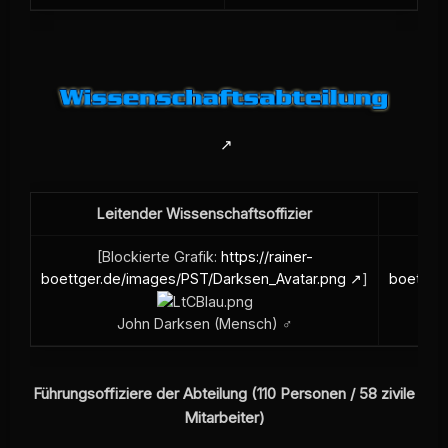
Leitender Wissenschaftsoffizier
[Blockierte Grafik:
https://rainer-
[Bl
boettger.de/images/PST/Darksen_Avatar.png
]
boettge
John Darksen (Mensch) ♂
Führungsoffiziere der Abteilung (110 Personen / 58 zivile
Mitarbeiter)