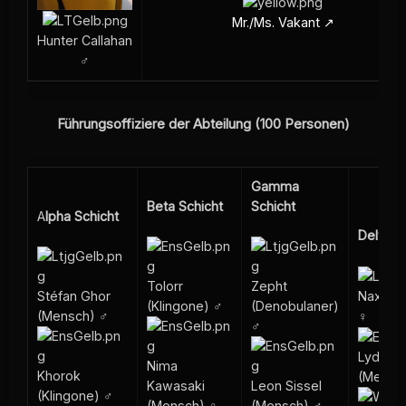
Mr./Ms. Vakant
Hunter Callahan
♂
Führungsoffiziere der Abteilung (100 Personen)
Gamma
Beta Schicht
Schicht
A
lpha Schicht
Delta S
Tolorr
Zepht
Stéfan Ghor
Nax (Fe
(Klingone) ♂
(Denobulaner)
(Mensch) ♂
♀
♂
Lydia 
Nima
Khorok
(Mensc
Kawasaki
Leon Sissel
(Klingone) ♂
(Mensch) ♀
(Mensch) ♂