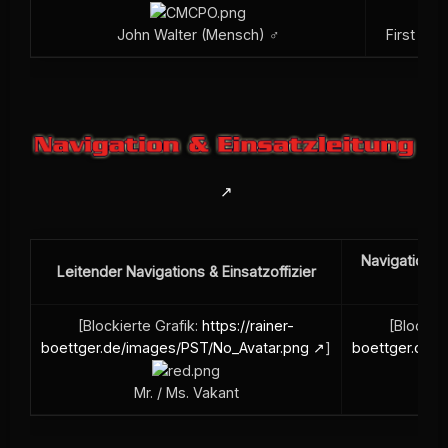
John Walter (Mensch) ♂
First Se
Navigations &
Leitender Navigations & Einsatzoffizier
[Blockierte Grafik:
https://rainer-
[Blockier
boettger.de/images/PST/No_Avatar.png
]
boettger.de/
Mr. / Ms. Vakant