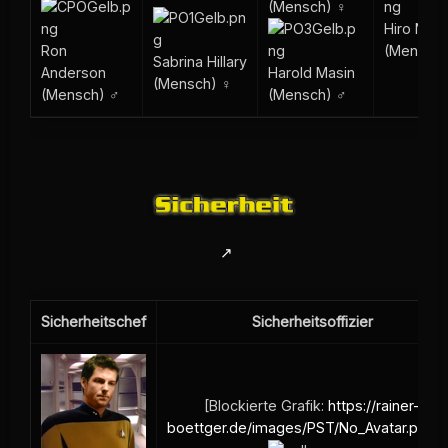
(Mensch) ♀
Hiro Nag
Ron
(Mensch)
Sabrina Hillary
Anderson
Harold Masin
(Mensch) ♀
(Mensch) ♂
(Mensch) ♂
Sicherheitschef
Sicherheitsoffizier
[Blockierte Grafik:
https://rainer-
boettger.de/images/PST/No_Avatar.png