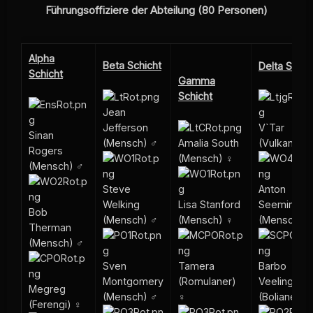
Führungsoffiziere der Abteilung (80 Personen)
Alpha
Beta Schicht
Delta Schic
Schicht
Gamma
Schicht
Jean
V`Tar
Jefferson
Sinan
(Vulkanier)
(Mensch) ♂
Amalia South
Rogers
(Mensch) ♀
(Mensch) ♂
Anton
Steve
Seeming
Welking
Lisa Stanford
Bob
(Mensch) 
(Mensch) ♂
(Mensch) ♀
Therman
(Mensch) ♂
Barbo
Sven
Tamera
Veeling
Montgomery
(Romulaner)
Megreg
(Bolianer) 
(Mensch) ♂
♀
(Ferengi) ♀