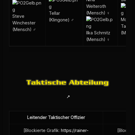
Welteroth
(Mensch) ♀
Tellar
Steve
Mosati
(Klingone) ♂
Winchester
Takesh
(Mensch) ♂
Ilka Schmitz
(Mens
(Mensch) ♀
Leitender Taktischer Offizier
T
[Blockierte Grafik:
https://rainer-
[Blockier