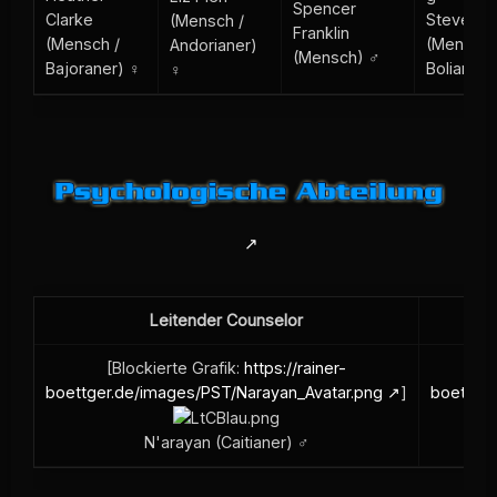
Spencer
Clarke
Steve So
(Mensch /
Franklin
(Mensch /
(Mensch 
Andorianer)
(Mensch) ♂
Bajoraner) ♀
Bolianer)
♀
Leitender Counselor
[Blockierte Grafik:
https://rainer-
[Bl
boettger.de/images/PST/Narayan_Avatar.png
]
boettger
N'arayan (Caitianer) ♂