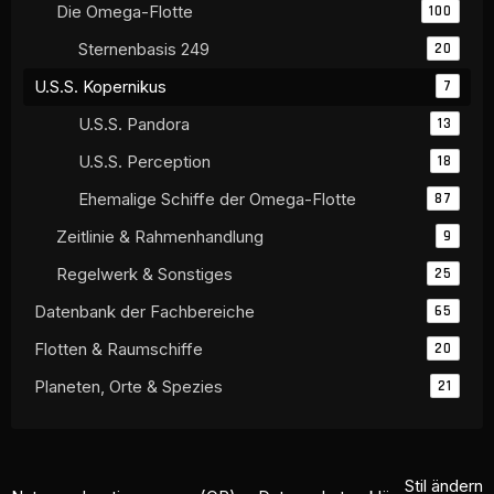
Die Omega-Flotte
100
Sternenbasis 249
20
U.S.S. Kopernikus
7
U.S.S. Pandora
13
U.S.S. Perception
18
Ehemalige Schiffe der Omega-Flotte
87
Zeitlinie & Rahmenhandlung
9
Regelwerk & Sonstiges
25
Datenbank der Fachbereiche
65
Flotten & Raumschiffe
20
Planeten, Orte & Spezies
21
Stil ändern