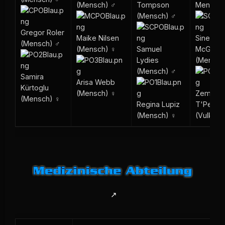
Tompson
Mensch)
(Mensch) ♂
(Mensch) ♂
Gregor Roler
Sinestra
Maike Nilsen
(Mensch) ♂
Samuel
McGreg
(Mensch) ♀
Lydies
(Mensch
(Mensch) ♂
Samira
Arisa Webb
Kürtoglu
Zemara
(Mensch) ♀
(Mensch) ♀
Regina Lupiz
T'Pek
(Mensch) ♀
(Vulkani