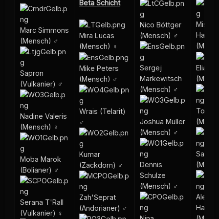
Beta Schicht
Misuki
Nico Böttger
Marc Simmons
Hashid
(Mensch) ♂
Mira Lucas
(Mensch) ♂
(Mens
(Mensch) ♀
Sergej
Elias 
Mike Peters
Sapron
Markewitsch
(Mens
(Mensch) ♂
(Vulkanier) ♂
(Mensch) ♂
Tony F
Wrais (Telarit)
Nadine Valeris
Joshua Müller
(Mens
♂
(Mensch) ♀
(Mensch) ♂
Sandra
Kumar
Moba Marok
Dennis
(Mens
(Zackdorn) ♂
(Bolianer) ♂
Schulze
(Mensch) ♂
Alexan
Zah'Seprat
Serana T'Rall
Harold
(Andorianer) ♂
(Vulkanier) ♀
Nina
(Mens