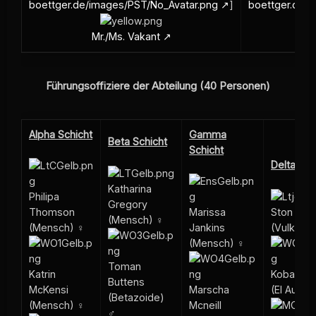
boettger.de/images/PST/No_Avatar.png
]
boettger.de/
Mr./Ms. Vakant
M
Führungsoffiziere der Abteilung (40 Personen)
Alpha Schicht
Gamma
Beta Schicht
Schicht
Delta Sch
Katharina
Philipa
Gregory
Thomson
Marissa
Ston Tuv
(Mensch) ♀
(Mensch) ♀
Jankins
(Vulkanie
(Mensch) ♀
Toman
Katrin
Kobar St
Buttens
McKensi
Marscha
(El Aurian
(Betazoide)
(Mensch) ♀
Mcneill
♂