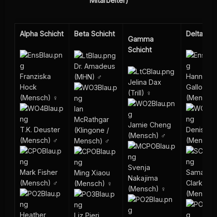
Mitarbeiter)
Alpha Schicht
Beta Schicht
Delta Sch
Gamma
Schicht
Dr. Amadeus
Franziska
Hannah
(MHN) ♂
Jelina Dax
Hock
Galloway
(Trill) ♀
(Mensch) ♀
(Mensch)
Ian
McRathgar
Jamie Cheng
T.K. Deuster
Denise T
(Klingone /
(Mensch) ♂
(Mensch) ♂
(Mensch)
Mensch) ♂
Svenja
Mark Fisher
Samanth
Ming Xiaou
Nakajima
(Mensch) ♂
Clark
(Mensch) ♀
(Mensch) ♀
(Mensch)
Heather
Liz Pieri