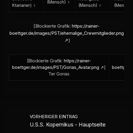
(Mensch) ♀
Ktarianer) ♀
(Mensch) ♂
(Mensch)
[Blockierte Grafik:
https://rainer-
boettger.de/images/PST/ehemalige_Crewmitglieder.png
]
[Blockierte Grafik:
https://rainer-
[B
boettger.de/images/PST/Gorias_Avatar.png
]
boettger.
Ter Gorias
VORHERIGER EINTRAG
U.S.S. Kopernikus - Hauptseite