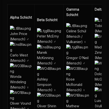
Gamma
Delta Sc
Schicht
Alpha Schicht
Beta Schicht
Tobias P
Celine Schül
(Mensch
John Price
Peter McErny
(Mensch /
(Mensch) ♂
(Mensch) ♂
Vulkanier) ♀
Madlen
Zimmer
Marek
Carlo West
Gregor O’Neil
(Mensch
McKinning
(Mensch) ♂
(Mensch) ♂
(Mensch) ♂
Doloris
Wonda
Rose
McGonel
Ashley
Windeling
McRonald
(Mensch
Simpson
(Mensch) ♀
(Mensch) ♀
(Mensch) ♀
Luis Saa
Oliver Vound
Mathew
(Vulkanie
Oliver Shirin
(Mensch) ♂