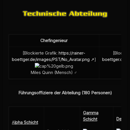
Chefingenieur
[Blockierte Grafik:
https://rainer-
[Blockier
boettger.de/images/PST/No_Avatar.png
]
boettger.de/
Miles Quinn (Mensch) ♂
Führungsoffiziere der Abteilung (180 Personen)
Gamma
Delta 
Schicht
A
lpha Schicht