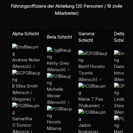
Führungsoffiziere der Abteilung (20 Personen / 18 zivile
Mitarbeiter)
Alpha Schicht
Gamma
Delta
Beta Schicht
Schicht
Schicht
Andrew Nolan
Kemy Grey
(Mensch) ♂
Berrit Horatio
Diana
(Mensch) ♂
Tzuntis
Introcaso
(Mensch) ♂
(Mensch)
B`Ellea Smith
Michelle
(Mensch /
Wexler
Klingone) ♀
Manai T´Paa
Linda
(Mensch) ♀
(Vulkanier) ♀
Staumer
(Mensch)
Samantha
Hiroshi
O`Donnor
Jadon
Mitama
(Mensch /
Rodriguez
Matt Mor