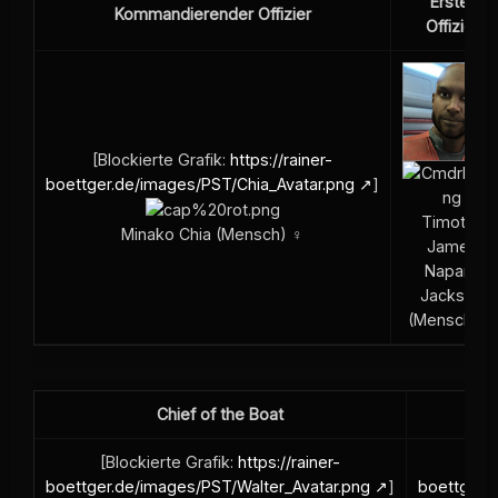
Erster
Kommandierender Offizier
Offizier
[Blockierte Grafik:
https://rainer-
boettger.de/images/PST/Chia_Avatar.png
]
Timothy
Minako Chia (Mensch) ♀
James
Napari-
Jackson
(Mensch) ♂
Chief of the Boat
S
[Blockierte Grafik:
https://rainer-
[Blo
boettger.de/images/PST/Walter_Avatar.png
]
boettger.d