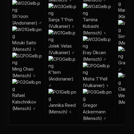
Marok
Sh'roon
(Klingo
Sanja T'Pon
Tamina
(Andorianer) ♂
(Vulkanier) ♀
Kobashi
(Mensch) ♀
Simon 
Mizuki Saito
(Mensc
Jolek Velas
(Mensch) ♀
(Vulkanier) ♂
Eray Ökcen
(Mensch) ♂
Grall (Te
Ming Chao
♂
K'tem
(Mensch) ♀
(Andorianer)
Misha T'Pell
♂
(Vulkanier) ♀
Clarissa
Rafael
Webbe
Kalschnikov
(Mensc
Jannika Reed
Gregor
(Mensch) ♂
(Mensch) ♀
Ackermann
(Mensch) ♂