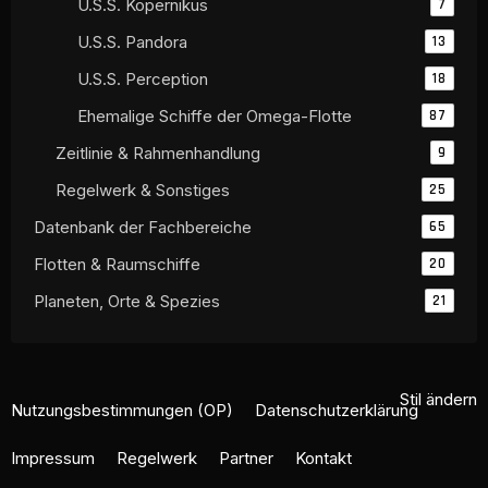
U.S.S. Kopernikus
7
U.S.S. Pandora
13
U.S.S. Perception
18
Ehemalige Schiffe der Omega-Flotte
87
Zeitlinie & Rahmenhandlung
9
Regelwerk & Sonstiges
25
Datenbank der Fachbereiche
65
Flotten & Raumschiffe
20
Planeten, Orte & Spezies
21
Stil ändern
Nutzungsbestimmungen (OP)
Datenschutzerklärung
Impressum
Regelwerk
Partner
Kontakt