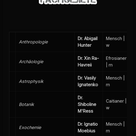
Dr. Abigail
Mensch |
Anthropologie
Hunter
w
Dr. Xin Ra-
Efrosianer
Archäologie
Havreii
| m
Dr. Vasily
Mensch |
Astrophysik
Ignatenko
m
Dr.
Caitianer |
Botanik
Shiboline
w
M'Ress
Dr. Ignatio
Mensch |
Exochemie
Moebius
m