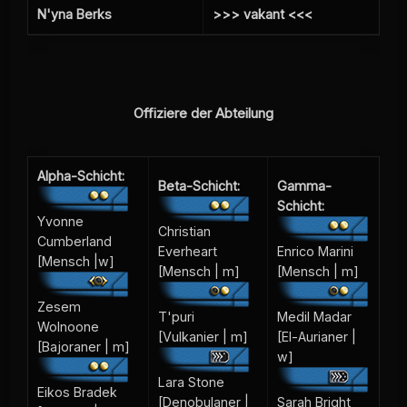
N'yna Berks
>>> vakant <<<
Offiziere der Abteilung
Alpha-Schicht:
Beta-Schicht:
Gamma-
Schicht:
Yvonne
Christian
Cumberland
Everheart
Enrico Marini
[Mensch |w]
[Mensch | m]
[Mensch | m]
Zesem
T'puri
Medil Madar
Wolnoone
[Vulkanier | m]
[El-Aurianer |
[Bajoraner | m]
w]
Lara Stone
Eikos Bradek
[Denobulaner |
Sarah Bright