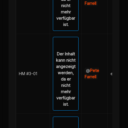
Farrell
nicht
mehr
verfügbar
ist.
Der Inhalt
kann nicht
angezeigt
Pete
werden,
HM #3-01
erledigt
Farrell
da er
nicht
mehr
verfügbar
ist.