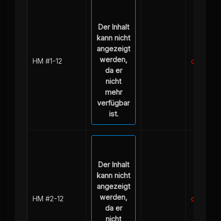
Der Inhalt
kann nicht
angezeigt
werden,
HM #1-12
offen
da er
nicht
mehr
verfügbar
ist.
Der Inhalt
kann nicht
angezeigt
werden,
HM #2-12
offen
da er
nicht