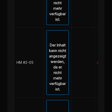
nicht
mehr
verfügbar
ist.
Der Inhalt
kann nicht
angezeigt
werden,
HM #2-05
offen
da er
nicht
mehr
verfügbar
ist.