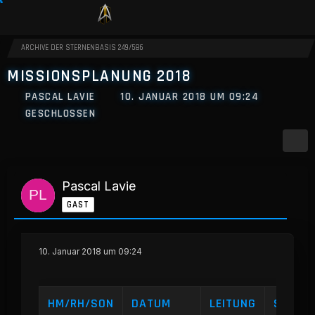
ARCHIVE DER STERNENBASIS 249/586
MISSIONSPLANUNG 2018
PASCAL LAVIE
10. JANUAR 2018 UM 09:24
GESCHLOSSEN
Pascal Lavie
GAST
10. Januar 2018 um 09:24
HM/RH/SON
DATUM
LEITUNG
STATU