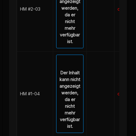
angezeigt
werden,
HM #2-03
offen
da er
nicht
mehr
verfügbar
ist.
Der Inhalt
kann nicht
angezeigt
werden,
HM #1-04
offen
da er
nicht
mehr
verfügbar
ist.