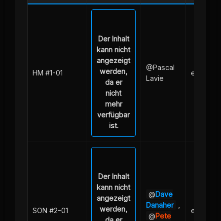
Der Inhalt
kann nicht
angezeigt
@Pascal
werden,
HM #1-01
erledigt
Lavie
da er
nicht
mehr
verfügbar
ist.
Der Inhalt
kann nicht
Dave
angezeigt
Danaher
,
werden,
SON #2-01
erledigt
Pete
da er