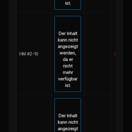
ist.
Der Inhalt
kann nicht
angezeigt
werden,
HM #2-10
offen
da er
nicht
mehr
verfügbar
ist.
Der Inhalt
kann nicht
angezeigt