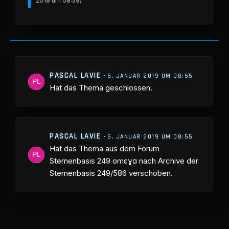
2018 um 08:59
)
PASCAL LAVIE
5. JANUAR 2019 UM 08:55
Hat das Thema geschlossen.
PASCAL LAVIE
5. JANUAR 2019 UM 08:55
Hat das Thema aus dem Forum
Sternenbasis 249 omεɣɑ
nach
Archive der
Sternenbasis 249/586
verschoben.