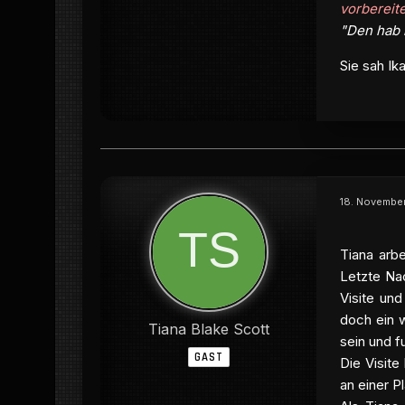
vorbereite
"Den hab 
Sie sah Ik
18. November
Tiana arb
Letzte Na
Visite und
doch ein w
Tiana Blake Scott
sein und f
GAST
Die Visite
an einer P