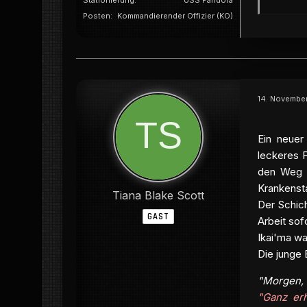
Stationierung
USS Pandora
Posten
Kommandierender Offizier (KO)
14. Novembe
Ein neuer
leckeres F
den Weg z
Krankensta
Tiana Blake Scott
Der Schic
GAST
Arbeit sof
Ikai'ma wa
Die junge 
"Morgen, 
"Ganz erh