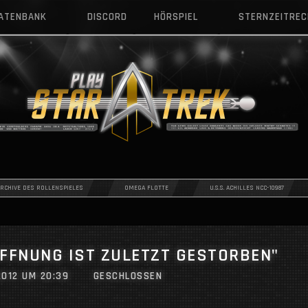
DATENBANK
DISCORD
HÖRSPIEL
STERNZEITRE
ARCHIVE DES ROLLENSPIELES
OMEGA FLOTTE
U.S.S. ACHILLES NCC-10987
HOFFNUNG IST ZULETZT GESTORBEN"
2012 UM 20:39
GESCHLOSSEN