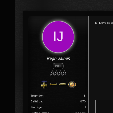
13. Novembe
Iregh Jaihen
POFI
Trophäen
8
Beiträge
870
Einträge
1