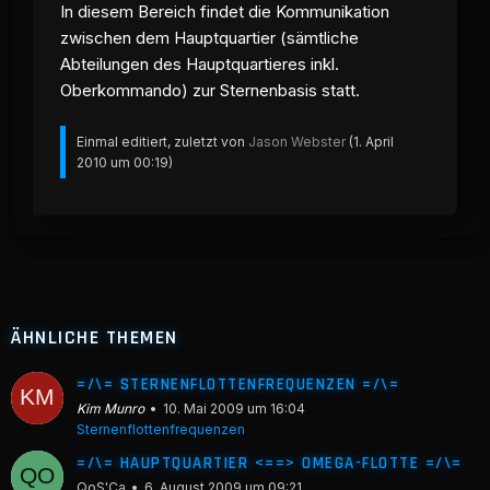
In diesem Bereich findet die Kommunikation
zwischen dem Hauptquartier (sämtliche
Abteilungen des Hauptquartieres inkl.
Oberkommando) zur Sternenbasis statt.
Einmal editiert, zuletzt von
Jason Webster
(
1. April
2010 um 00:19
)
ÄHNLICHE THEMEN
=/\= STERNENFLOTTENFREQUENZEN =/\=
Kim Munro
10. Mai 2009 um 16:04
Sternenflottenfrequenzen
=/\= HAUPTQUARTIER <==> OMEGA-FLOTTE =/\=
QoS'Ca
6. August 2009 um 09:21