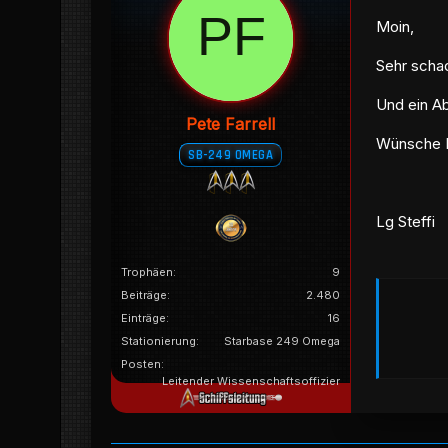
Moin,
Sehr schad
Und ein Ab
Pete Farrell
Wünsche Di
SB-249 OMEGA
Lg Steffi
Trophäen
9
Beiträge
2.480
Einträge
16
Stationierung
Starbase 249 Omega
Posten
Leitender Wissenschaftsoffizier