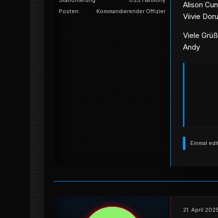
Stationierung
USS Harmony
Alison Cun
Posten
Kommandierender Offizier
Viivie Doru
Viele Grü
Andy
Einmal edi
21. April 202