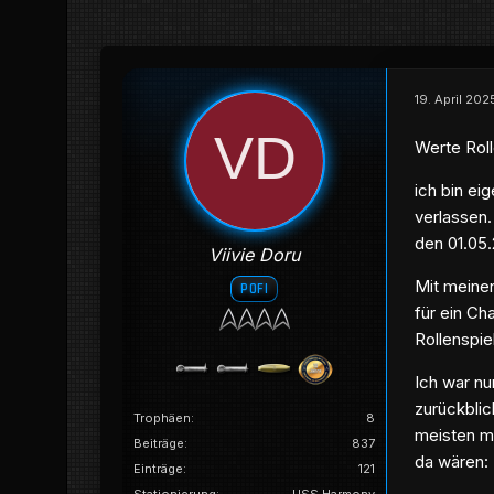
19. April 20
Werte Roll
ich bin ei
verlassen.
den 01.05
Viivie Doru
Mit meinen
POFI
für ein Ch
Rollenspie
Ich war nu
zurückblic
Trophäen
8
meisten m
Beiträge
837
da wären:
Einträge
121