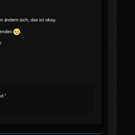
n ändern sich, das ist okay.
n enden
.
!
at."